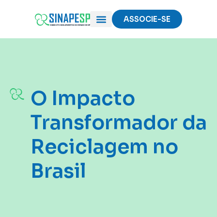
ASSOCIE-SE
O Sindicato
Associe-se
Notícias do Setor
Eventos do Setor
O Impacto
Transformador da
Reciclagem no
Brasil