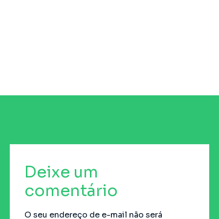
d
g
d
e
Deixe um
comentário
O seu endereço de e-mail não será