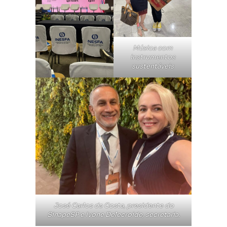
Música com
instrumentos
sustentáveis
José Carlos da Costa, presidente do
SinapeSP e Ivone Delecroide, secretaria
.